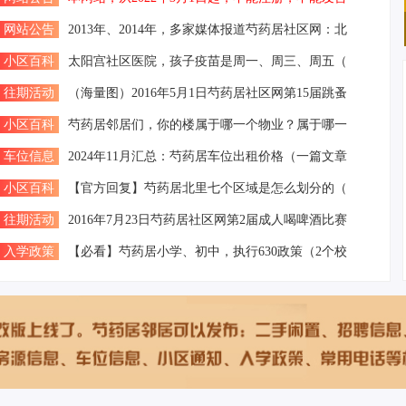
网站公告
2013年、2014年，多家媒体报道芍药居社区网：北
小区百科
太阳宫社区医院，孩子疫苗是周一、周三、周五（
往期活动
（海量图）2016年5月1日芍药居社区网第15届跳蚤
小区百科
芍药居邻居们，你的楼属于哪一个物业？属于哪一
车位信息
2024年11月汇总：芍药居车位出租价格（一篇文章
小区百科
【官方回复】芍药居北里七个区域是怎么划分的（
往期活动
2016年7月23日芍药居社区网第2届成人喝啤酒比赛
入学政策
【必看】芍药居小学、初中，执行630政策（2个校