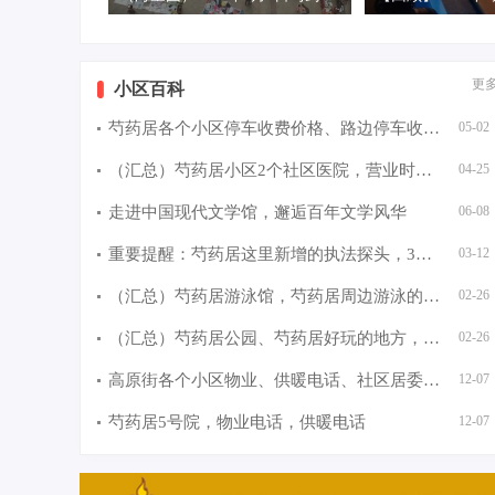
更
小区百科
芍药居各个小区停车收费价格、路边停车收费价格汇总
05-02
（汇总）芍药居小区2个社区医院，营业时间，电话。
04-25
走进中国现代文学馆，邂逅百年文学风华
06-08
重要提醒：芍药居这里新增的执法探头，3月12日早上7点30正
03-12
（汇总）芍药居游泳馆，芍药居周边游泳的地方
02-26
（汇总）芍药居公园、芍药居好玩的地方，芍药居附近公园
02-26
高原街各个小区物业、供暖电话、社区居委会电话
12-07
芍药居5号院，物业电话，供暖电话
12-07