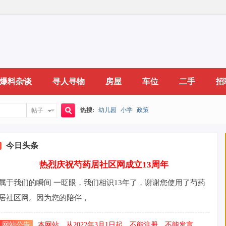
爆料杂谈
寻人寻物
房屋
车位
二手
招
热搜:
幼儿园
小学
政策
帖子
搜
今日头条
热烈庆祝芍药居社区网成立13周年
索
属于我们的瞬间 一眨眼，我们相识13年了，谢谢您使用了芍药
居社区网。因为您的陪伴，
网站公告
本网站，从2022年3月1日起，不能注册，不能发言