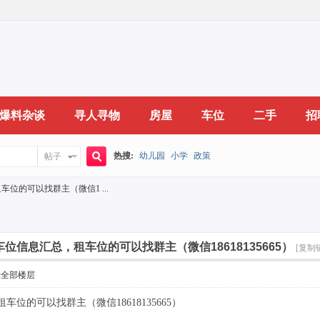
爆料杂谈
寻人寻物
房屋
车位
二手
招
热搜:
幼儿园
小学
政策
帖子
搜
车位的可以找群主（微信1 ...
索
车位信息汇总，租车位的可以找群主（微信18618135665）
[复制
示全部楼层
车位的可以找群主（微信18618135665）