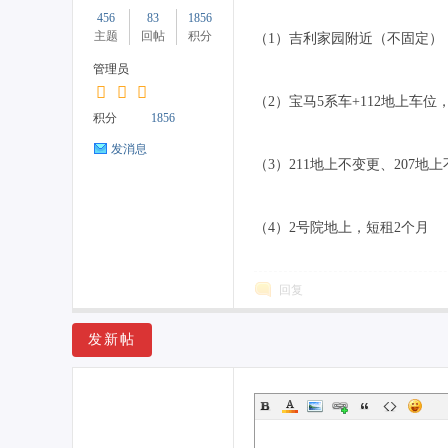
456
83
1856
主题
回帖
积分
（1）吉利家园附近（不固定）
管理员
（2）宝马5系车+112地上车位
药
积分
1856
发消息
（3）211地上不变更、207地
（4）2号院地上，短租2个月
回复
居
发新帖