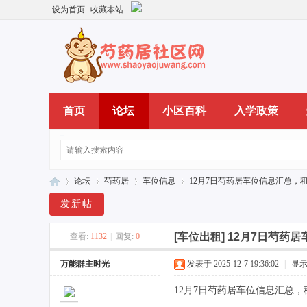
设为首页
收藏本站
首页
论坛
小区百科
入学政策
论坛
芍药居
车位信息
12月7日芍药居车位信息汇总，租
发新帖
[车位出租]
12月7日芍药居
查看:
1132
|
回复:
0
芍
»
›
›
›
万能群主时光
发表于 2025-12-7 19:36:02
|
显
12月7日芍药居车位信息汇总，租