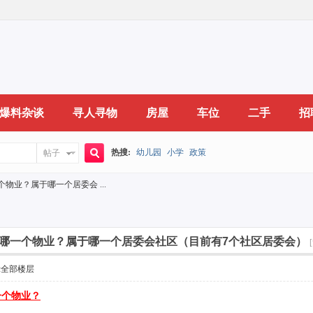
爆料杂谈
寻人寻物
房屋
车位
二手
招
热搜:
幼儿园
小学
政策
帖子
搜
物业？属于哪一个居委会 ...
索
哪一个物业？属于哪一个居委会社区（目前有7个社区居委会）
示全部楼层
一个物业？