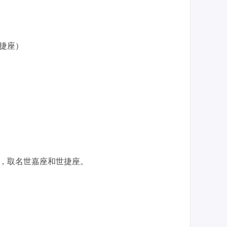
，
4（世捷座）
盖的，取名世嘉座和世捷座。