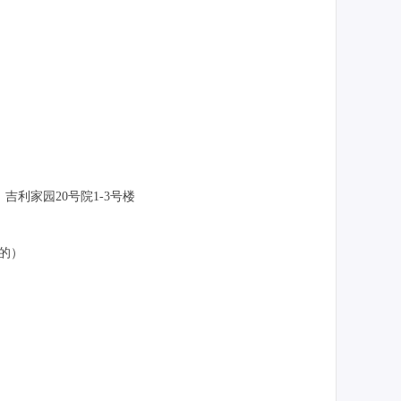
楼，吉利家园20号院1-3号楼
来的）