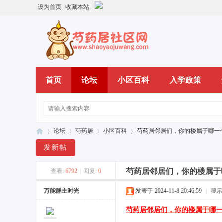
设为首页
收藏本站
首页
论坛
小区百科
入学政策
论坛
芍药居
小区百科
芍药居邻居们，你的楼属于哪一个
发新帖
芍药居邻居们，你的楼属于
查看:
6792
|
回复:
0
芍
»
›
›
›
万能群主时光
发表于 2024-11-8 20:46:59
|
显
芍药居邻居们，你的楼属于哪