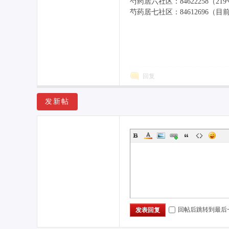
芍药居六社区：84622258（2
芍药居七社区：84612696（
回复
发新帖
回帖后跳转到最后
发表回复