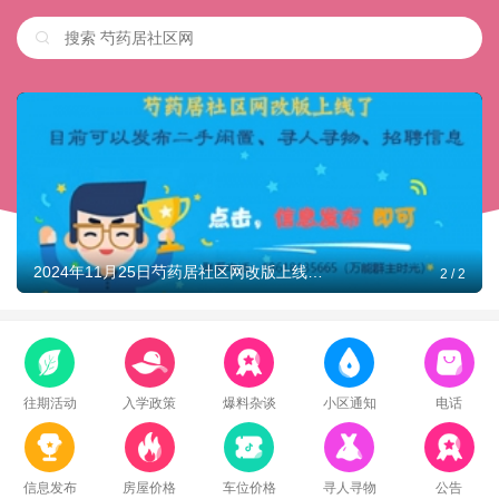
2024年11月25日芍药居社区网改版上线，可以发布二手闲置，招聘信息，寻人寻物 ...
2
/
2
往期活动
入学政策
爆料杂谈
小区通知
电话
信息发布
房屋价格
车位价格
寻人寻物
公告