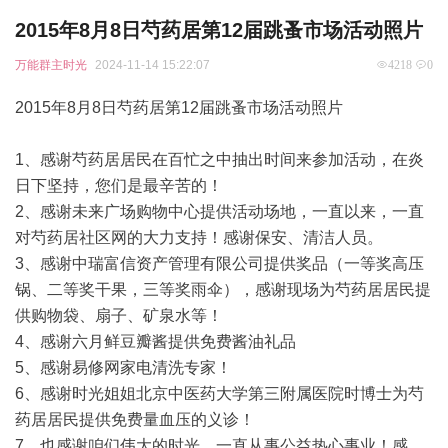
2015年8月8日芍药居第12届跳蚤市场活动照片
万能群主时光
2024-11-14 15:22:07
4218
0
2015年8月8日芍药居第12届跳蚤市场活动照片
1、感谢芍药居居民在百忙之中抽出时间来参加活动，在炎
日下坚持，您们是最辛苦的！
2、感谢未来广场购物中心提供活动场地，一直以来，一直
对芍药居社区网的大力支持！感谢保安、清洁人员。
3、感谢中瑞富信资产管理有限公司提供奖品（一等奖高压
锅、二等奖干果，三等奖雨伞），感谢现场为芍药居居民提
供购物袋、扇子、矿泉水等！
4、感谢六月鲜豆瓣酱提供免费酱油礼品
5、感谢易修网家电清洗专家！
6、感谢时光姐姐北京中医药大学第三附属医院时博士为芍
药居居民提供免费量血压的义诊！
7、也感谢咱们伟大的时光，一直从事公益热心事业！感