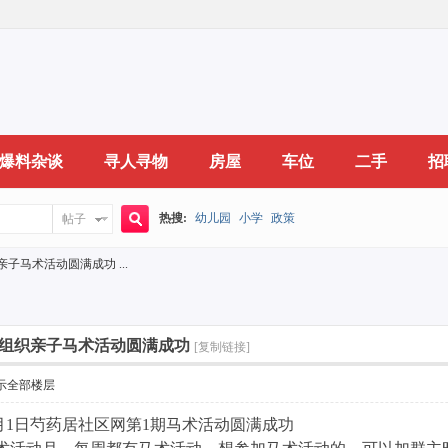
爆料杂谈
寻人寻物
房屋
车位
二手
招
热搜:
幼儿园
小学
政策
帖子
搜
马术活动圆满成功 ...
索
组织亲子马术活动圆满成功
[复制链接]
示全部楼层
、7月1日芍药居社区网第1期马术活动圆满成功