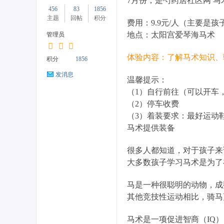
7月份，是芍药居社区网 
456
83
1856
主题
回帖
积分
费用：9.9元/人（主要是孩
地点：太阳宫爱琴海马术
管理员
药
体验内容：了解马术知识、
积分
1856
发消息
温馨提示：
（1）自行前往（可以开车
（2）停车收费
（3）着装要求：最好运动
马术提供装备
很多人都知道，对于孩子来
居
大多数孩子学习马术是为了
马是一种很聪明的动物，成
其他竞技性运动相比，骑马
马术是一项促进智商（IQ