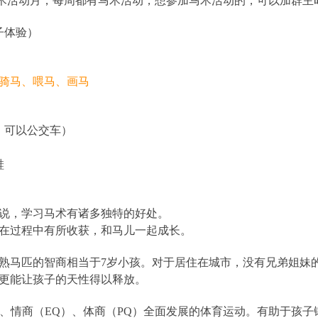
马术活动月，每周都有马术活动，想参加马术活动的，可以加群主
子体验）
骑马、喂马、画马
，可以公交车）
鞋
说，学习马术有诸多独特的好处。
在过程中有所收获，和马儿一起成长。
熟马匹的智商相当于7岁小孩。对于居住在城市，没有兄弟姐妹
更能让孩子的天性得以释放。
）、情商（EQ）、体商（PQ）全面发展的体育运动。有助于孩