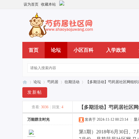
设为首页
收藏本站
首页
论坛
小区百科
入学政策
论坛
芍药居
往期活动
【多期活动】芍药居社区网组织亲子
发新帖
【多期活动】芍药居社区网
查看:
3036
|
回复:
4
芍
»
›
›
›
万能群主时光
发表于 2024-11-12 00:23:14
|
显
第1期）2018年6月30日