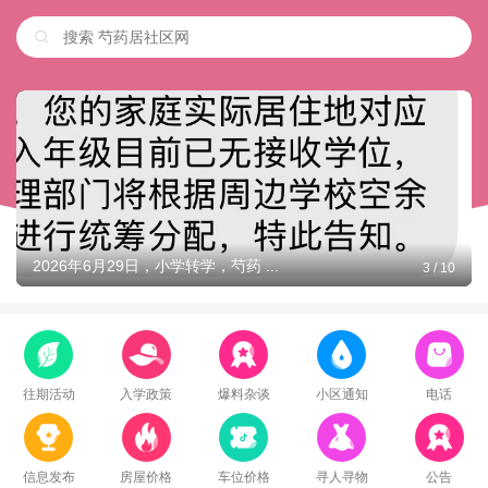
2026年6月29日，小学转学，芍药 ...
3
/
10
往期活动
入学政策
爆料杂谈
小区通知
电话
信息发布
房屋价格
车位价格
寻人寻物
公告