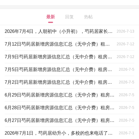
最新
回复
热帖
2026年7月4日，人朝初中（小升初），芍药居家长领取录取通知书还有一封信
2026-7-13
7月12日芍药居新增房源信息汇总（无中介费）租房子可以找群主（微信18618135665）
2026-7-12
7月9日芍药居新增房源信息汇总（无中介费）租房子可以找群主（微信18618135665）
2026-7-12
7月5日芍药居新增房源信息汇总（无中介费）租房子可以找群主（微信18618135665）
2026-7-5
7月2日芍药居新增房源信息汇总（无中介费）租房子可以找群主（微信18618135665）
2026-7-5
6月29日芍药居新增房源信息汇总（无中介费）租房子可以找群主（微信18618135665）
2026-7-5
6月28日芍药居新增房源信息汇总（无中介费）租房子可以找群主（微信18618135665）
2026-7-5
6月27日芍药居新增房源信息汇总（无中介费）租房子可以找群主（微信18618135665）
2026-7-5
2026年7月1日，芍药居幼升小，多校的也来电话了，通知线下签字
2026-7-1