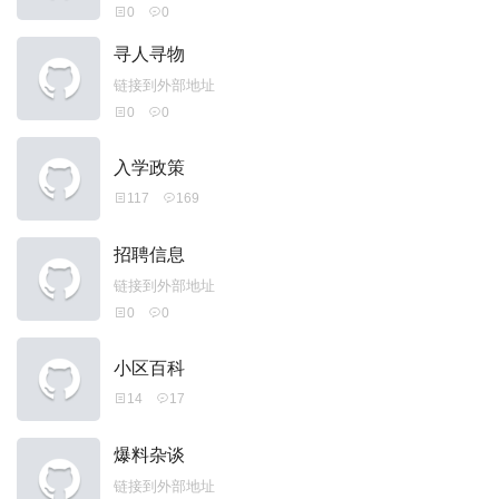
0
0
寻人寻物
链接到外部地址
0
0
入学政策
117
169
招聘信息
链接到外部地址
0
0
小区百科
14
17
爆料杂谈
链接到外部地址