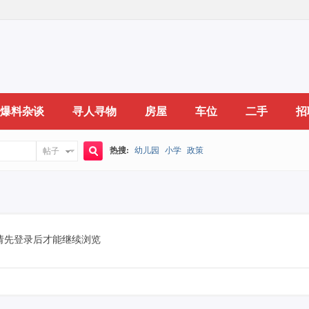
爆料杂谈
寻人寻物
房屋
车位
二手
招
热搜:
幼儿园
小学
政策
帖子
搜
索
请先登录后才能继续浏览