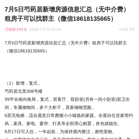
7月5日芍药居新增房源信息汇总（无中介费）
租房子可以找群主（微信18618135665）
万能群主时光
2026-7-5 21:15:14
338
0
7月5日芍药居新增房源信息汇总（无中介费）租房子可以找群主
（微信18618135665）
（1）新增，复式，
芍药居北里308号楼
99平全南向格局，复式，双客厅、双卧室(另有一间小卧室)双卫生
间，专属储物间，多个大柜子，居家储物宽敞。
6层无电梯，适合愿意日常爬楼小小锻炼的家庭。全屋自住宜家简约
风，家具、家电、窗帘、灯具等全部用心购置，拎包就能住。
8月17日可入住，一年起租，为保持屋内整洁，谢绝宠物。