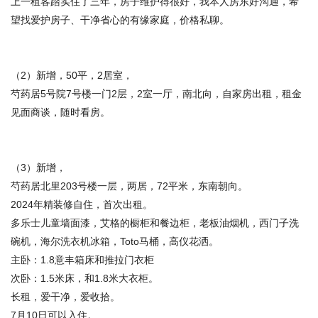
上一租客踏实住了三年，房子维护得很好，我本人房东好沟通，希
望找爱护房子、干净省心的有缘家庭，价格私聊。
（2）新增，50平，2居室，
芍药居5号院7号楼一门2层，2室一厅，南北向，自家房出租，租金
见面商谈，随时看房。
（3）新增，
芍药居北里203号楼一层，两居，72平米，东南朝向。
2024年精装修自住，首次出租。
多乐士儿童墙面漆，艾格的橱柜和餐边柜，老板油烟机，西门子洗
碗机，海尔洗衣机冰箱，Toto马桶，高仪花洒。
主卧：1.8意丰箱床和推拉门衣柜
次卧：1.5米床，和1.8米大衣柜。
长租，爱干净，爱收拾。
7月10日可以入住。