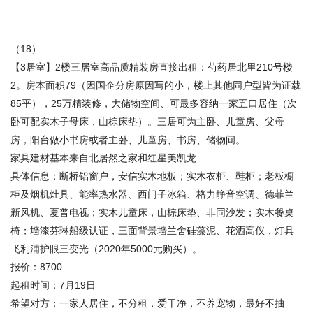
（18）
【3居室】2楼三居室高品质精装房直接出租：芍药居北里210号楼
2。房本面积79（因国企分房原因写的小，楼上其他同户型皆为证载
85平），25万精装修，大储物空间、可最多容纳一家五口居住（次
卧可配实木子母床，山棕床垫）。三居可为主卧、儿童房、父母
房，阳台做小书房或者主卧、儿童房、书房、储物间。
家具建材基本来自北居然之家和红星美凯龙
具体信息：断桥铝窗户，安信实木地板；实木衣柜、鞋柜；老板橱
柜及烟机灶具、能率热水器、西门子冰箱、格力静音空调、德菲兰
新风机、夏普电视；实木儿童床，山棕床垫、非同沙发；实木餐桌
椅；墙漆芬琳船级认证，三面背景墙兰舍硅藻泥、花洒高仪，灯具
飞利浦护眼三变光（2020年5000元购买）。
报价：8700
起租时间：7月19日
希望对方：一家人居住，不分租，爱干净，不养宠物，最好不抽