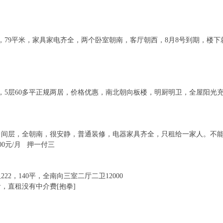
梯，79平米，家具家电齐全，两个卧室朝南，客厅朝西，8月8号到期，楼下就
楼，5层60多平正规两居，价格优惠，南北朝向板楼，明厨明卫，全屋阳
中间层，全朝南，很安静，普通装修，电器家具齐全，只租给一家人。不能
00元/月 押一付三
22，140平，全南向三室二厅二卫12000
，直租没有中介费[抱拳]