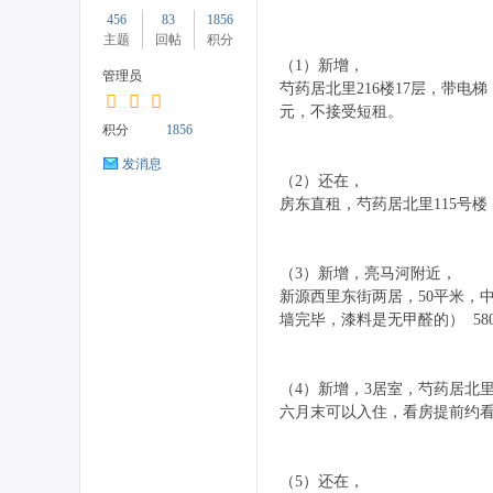
456
83
1856
主题
回帖
积分
（1）新增，
管理员
芍药居北里216楼17层，带电
元，不接受短租。
药
积分
1856
发消息
（2）还在，
房东直租，芍药居北里115号
（3）新增，亮马河附近，
新源西里东街两居，50平米，
墙完毕，漆料是无甲醛的） 58
居
（4）新增，3居室，芍药居北里2
六月末可以入住，看房提前约看
（5）还在，