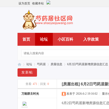
设为首页
收藏本站
首页
论坛
小区百科
入学政策
论坛
芍药居
房屋信息
6月2日芍药居新增房源信息汇总（
发新帖
[房屋出租]
6月2日芍药居新
查看:
471
|
回复:
0
芍
»
›
›
›
万能群主时光
发表于 2026-6-2 19:16:02
|
显示
6月2日芍药居新增房源信息汇总（