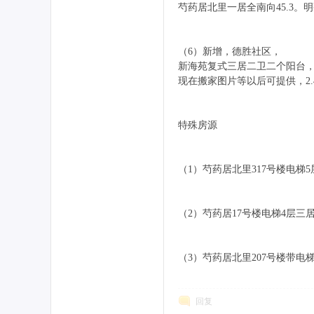
芍药居北里一居全南向45.3
社
（6）新增，德胜社区，
新海苑复式三居二卫二个阳台，
现在搬家图片等以后可提供，2.
特殊房源
（1）芍药居北里317号楼电梯5层
区
（2）芍药居17号楼电梯4层三居
（3）芍药居北里207号楼带电梯
回复