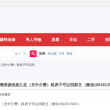
爆料杂谈
寻人寻物
房屋
车位
二手
招
热搜:
幼儿园
小学
政策
帖子
搜
无中介费）租房子可以找 ...
索
增房源信息汇总（无中介费）租房子可以找群主（微信18618135
全部楼层
无中介费）租房子可以找群主（微信18618135665）