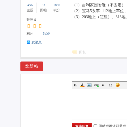
（1）吉利家园附近（不固定）
456
83
1856
主题
回帖
积分
（2）宝马5系车+112地上车位
（3）203地上（短租）、313
管理员
药
积分
1856
发消息
回复
发新帖
居
回帖后跳转到最后
发表回复