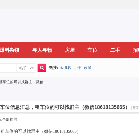
爆料杂谈
寻人寻物
房屋
车位
二手
招
热搜:
幼儿园
小学
政策
帖子
搜
租车位的可以找群主（微信 ...
索
居车位信息汇总，租车位的可以找群主（微信18618135665）
[复
示全部楼层
车位的可以找群主（微信18618135665）