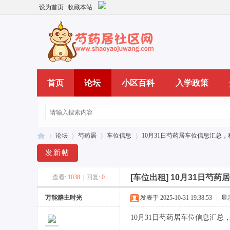
设为首页
收藏本站
首页
论坛
小区百科
入学政策
论坛
芍药居
车位信息
10月31日芍药居车位信息汇总，
发新帖
[车位出租]
10月31日芍药
查看:
1038
|
回复:
0
芍
»
›
›
›
万能群主时光
发表于 2025-10-31 19:38:53
|
显
10月31日芍药居车位信息汇总，租