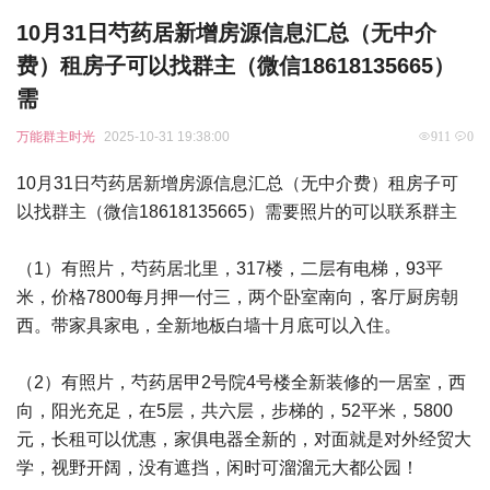
10月31日芍药居新增房源信息汇总（无中介
费）租房子可以找群主（微信18618135665）
需
万能群主时光
2025-10-31 19:38:00
911
0
10月31日芍药居新增房源信息汇总（无中介费）租房子可
以找群主（微信18618135665）需要照片的可以联系群主
（1）有照片，芍药居北里，317楼，二层有电梯，93平
米，价格7800每月押一付三，两个卧室南向，客厅厨房朝
西。带家具家电，全新地板白墙十月底可以入住。
（2）有照片，芍药居甲2号院4号楼全新装修的一居室，西
向，阳光充足，在5层，共六层，步梯的，52平米，5800
元，长租可以优惠，家俱电器全新的，对面就是对外经贸大
学，视野开阔，没有遮挡，闲时可溜溜元大都公园！