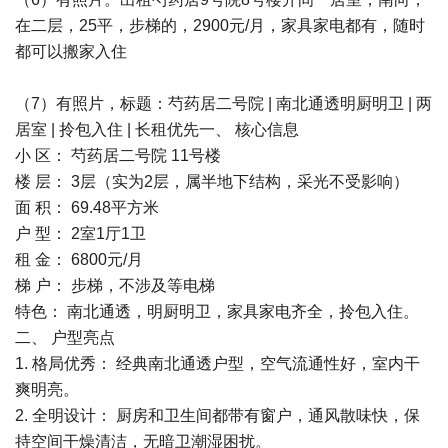
在二层，25平，步梯的，2900元/月，家具家电都有，随时
都可以搬家入住
（7）有照片，标题：芍药居二号院 | 南北通透明厨明卫 | 两
居室 | 拎包入住 | 长租优先一、 核心信息
小 区： 芍药居二号院 11号楼
楼 层： 3层（实为2层，属半地下结构，采光不受影响）
面 积： 69.48平方米
户 型： 2室1厅1卫
租 金： 6800元/月
梯 户： 步梯，不涉及等电梯
特色： 南北通透，明厨明卫，家具家电齐全，拎包入住。
二、 户型亮点
1. 格局优秀： 经典南北通透户型，空气流通性好，室内干
爽明亮。
2. 全明设计： 厨房和卫生间都带有窗户，通风散味快，保
持空间干燥清洁，无暗卫潮湿困扰。