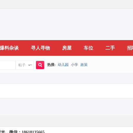
爆料杂谈
寻人寻物
房屋
车位
二手
招
热搜:
幼儿园
小学
政策
帖子
搜
索
微信：18618135665