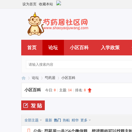
设为首页
收藏本站
首页
论坛
小区百科
入学政策
论坛
芍药居
小区百科
小区百科
今日:
0
|
主题:
14
|
排名:
8
芍
»
›
›
全部主题
最新
热门
热帖
精华
更多
公告:
芍药居一共256个微信群，想进群的可以找群主时光，