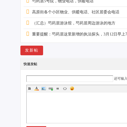
芍药居5号院，物业电话，供暖电话
高原街各个小区物业、供暖电话、社区居委会电话
社
（汇总）芍药居游泳馆，芍药居周边游泳的地方
重要提醒：芍药居这里新增的执法探头，3月12日早上
发新帖
快速发帖
区
还可输